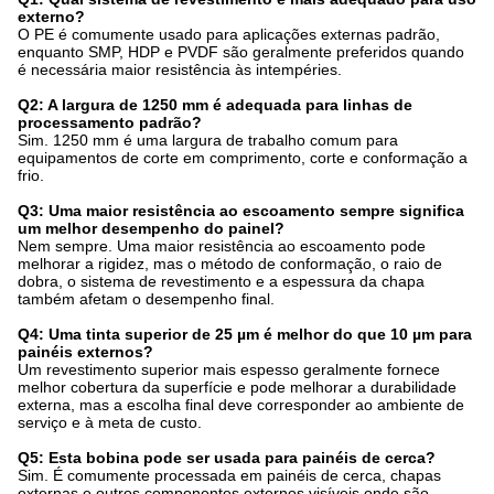
externo?
O PE é comumente usado para aplicações externas padrão,
enquanto SMP, HDP e PVDF são geralmente preferidos quando
é necessária maior resistência às intempéries.
Q2: A largura de 1250 mm é adequada para linhas de
processamento padrão?
Sim. 1250 mm é uma largura de trabalho comum para
equipamentos de corte em comprimento, corte e conformação a
frio.
Q3: Uma maior resistência ao escoamento sempre significa
um melhor desempenho do painel?
Nem sempre. Uma maior resistência ao escoamento pode
melhorar a rigidez, mas o método de conformação, o raio de
dobra, o sistema de revestimento e a espessura da chapa
também afetam o desempenho final.
Q4: Uma tinta superior de 25 µm é melhor do que 10 µm para
painéis externos?
Um revestimento superior mais espesso geralmente fornece
melhor cobertura da superfície e pode melhorar a durabilidade
externa, mas a escolha final deve corresponder ao ambiente de
serviço e à meta de custo.
Q5: Esta bobina pode ser usada para painéis de cerca?
Sim. É comumente processada em painéis de cerca, chapas
externas e outros componentes externos visíveis onde são