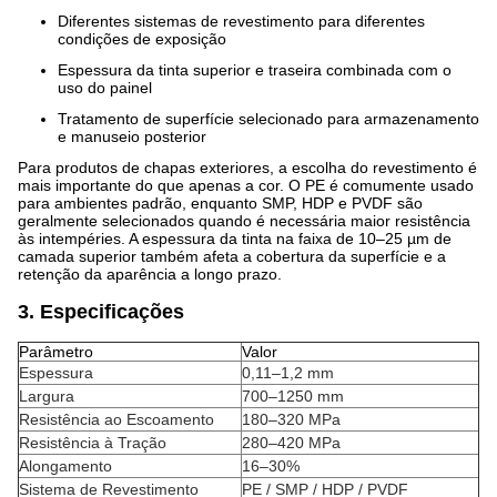
Diferentes sistemas de revestimento para diferentes
condições de exposição
Espessura da tinta superior e traseira combinada com o
uso do painel
Tratamento de superfície selecionado para armazenamento
e manuseio posterior
Para produtos de chapas exteriores, a escolha do revestimento é
mais importante do que apenas a cor. O PE é comumente usado
para ambientes padrão, enquanto SMP, HDP e PVDF são
geralmente selecionados quando é necessária maior resistência
às intempéries. A espessura da tinta na faixa de 10–25 µm de
camada superior também afeta a cobertura da superfície e a
retenção da aparência a longo prazo.
3. Especificações
Parâmetro
Valor
Espessura
0,11–1,2 mm
Largura
700–1250 mm
Resistência ao Escoamento
180–320 MPa
Resistência à Tração
280–420 MPa
Alongamento
16–30%
Sistema de Revestimento
PE / SMP / HDP / PVDF