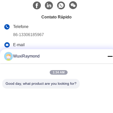
Contato Rápido
Telefone
86-13306185967
E-mail
adam@wxhy.com.cn
WuxiRaymond
Endereço
lndustrial Shitangwan Park, Wuxi City, Jiangsu Prov.,
República Popular da China 214.185
1:34 AM
Good day, what product are you looking for?
Política de Privacidade
|
Mapa do Site
China bom Qualidade galvanizados bobinas de aço Fornecedor.
Copyright © 2011-2026 Wuxi Raymond Steel Co., Ltd. . Todos os
direitos reservados.