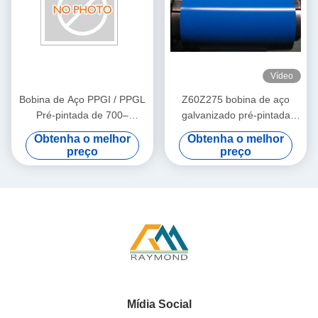
Vídeo
Bobina de Aço PPGI / PPGL
Z60Z275 bobina de aço
Pré-pintada de 700–
galvanizado pré-pintada
1250mm com Revestimento
0,12-1,20 mm para telhados
Obtenha o melhor
Obtenha o melhor
Superior de 25±5µm para
e painéis de construção
preço
preço
Telhados, Construção e
Painéis de Eletrodomésticos
Mídia Social