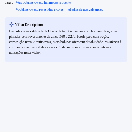
Tags:
#
As bobinas de aço laminados a quente
#
bobinas de aço revestidas a cores
#
Folha de aço galvanzied
Video Description:
Descubra a versatilidade da Chapa de Aço Galvalume com bobinas de aço pré-
pintadas com revestimento de zinco Z60 a Z275. Ideais para construção,
construção naval e muito mais, estas bobinas oferecem durabilidade, resistência à
corrosão e uma variedade de cores. Saiba mais sobre suas características e
aplicações neste vídeo.