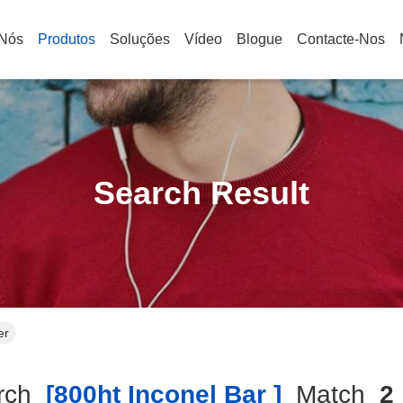
 Nós
Produtos
Soluções
Vídeo
Blogue
Contacte-Nos
Search Result
er
rch
[800ht Inconel Bar ]
Match
2