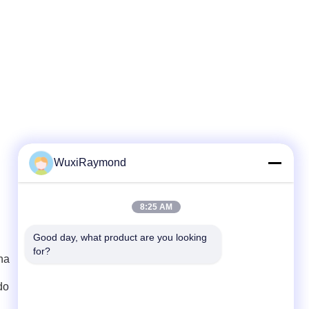
WuxiRaymond
Contato Rápido
8:25 AM
Telefone
Good day, what product are you looking 
for?
86-13306185967
ha
E-mail
do
adam@wxhy.com.cn