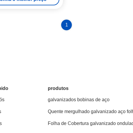
1
pido
produtos
ós
galvanizados bobinas de aço
s
Quente mergulhado galvanizado aço fol
s
Folha de Cobertura galvanizado ondula