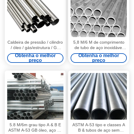
Caldeira de pressão / cilindro
5,8 M/6 M de comprimento
/ óleo / gás/estrutura / GB
de tubo de aço inoxidável
liga sem costura aço canos /
sem costura com JISG3467,
Obtenha o melhor
Obtenha o melhor
tubos
DIN17175, GB5310
preço
preço
5.8 M/6m grau tipo A & B E
ASTM A-53 tipo e classes A
ASTM A-53 GB óleo, aço de
B & tubos de aço sem