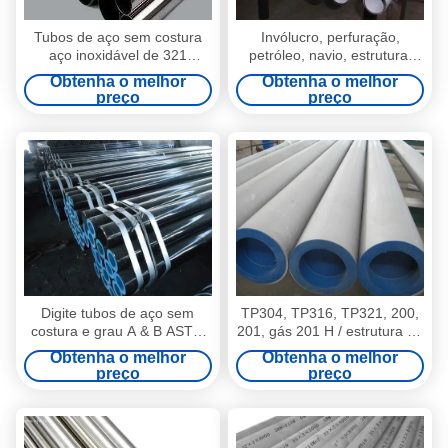
Tubos de aço sem costura
Invólucro, perfuração,
aço inoxidável de 321
petróleo, navio, estrutura,
DIN2462 de ASTM A312,
fluido, pressão caldeira de
Obtenha o melhor
Obtenha o melhor
A213, A269, 269 M, GB,
tubos de aço sem costura /
preço
preço
T14975, / tubo
tubos
Digite tubos de aço sem
TP304, TP316, TP321, 200,
costura e grau A & B ASTM
201, gás 201 H / estrutura de
A-53 API 5 L / tubo / tubo
tubos de aço sem costura
Obtenha o melhor
Obtenha o melhor
aço inoxidável / tubos
preço
preço