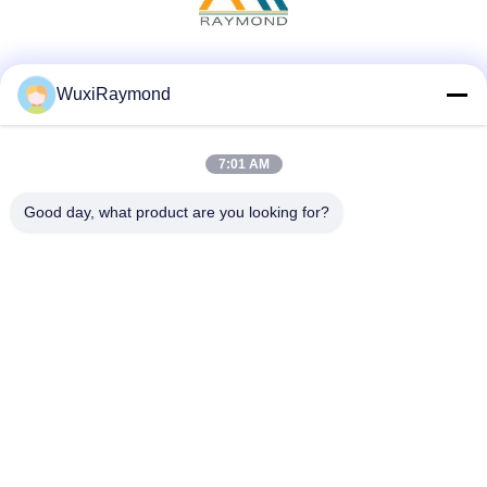
Mídia Social
WuxiRaymond
7:01 AM
Contato Rápido
Good day, what product are you looking for?
Telefone
86-13306185967
E-mail
adam@wxhy.com.cn
Endereço
lndustrial Shitangwan Park, Wuxi City, Jiangsu Prov.,
República Popular da China 214.185