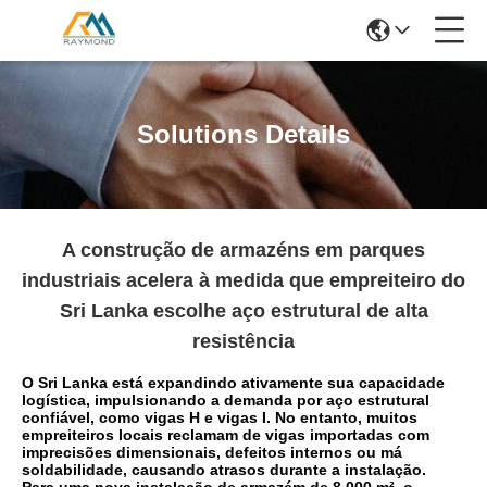
Solutions Details
A construção de armazéns em parques
industriais acelera à medida que empreiteiro do
Sri Lanka escolhe aço estrutural de alta
resistência
O Sri Lanka está expandindo ativamente sua capacidade
logística, impulsionando a demanda por aço estrutural
confiável, como vigas H e vigas I. No entanto, muitos
empreiteiros locais reclamam de vigas importadas com
imprecisões dimensionais, defeitos internos ou má
soldabilidade, causando atrasos durante a instalação.