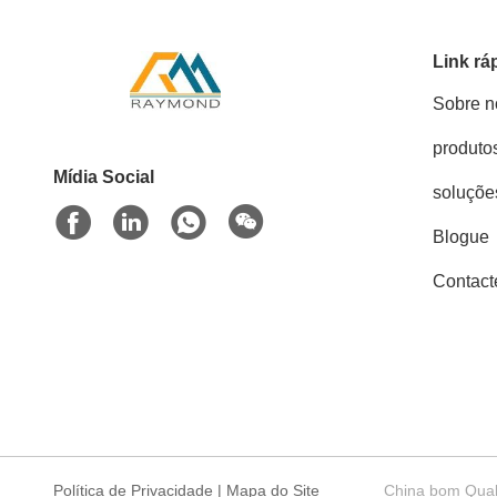
Link rá
Sobre n
produto
Mídia Social
soluçõe
Blogue
Contact
Política de Privacidade
|
Mapa do Site
China bom Quali