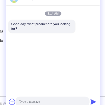
Contato Rápido
2:14 AM
Telefone
Good day, what product are you looking 
for?
86-13306185967
ha
E-mail
do
adam@wxhy.com.cn
Endereço
lndustrial Shitangwan Park, Wuxi City,
Jiangsu Prov., República Popular da China
214.185
Wuxi Raymond Steel Co., Ltd. . Todos os direitos reservados.