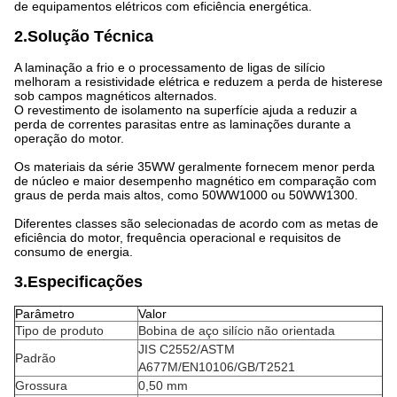
de equipamentos elétricos com eficiência energética.
2.Solução Técnica
A laminação a frio e o processamento de ligas de silício
melhoram a resistividade elétrica e reduzem a perda de histerese
sob campos magnéticos alternados.
O revestimento de isolamento na superfície ajuda a reduzir a
perda de correntes parasitas entre as laminações durante a
operação do motor.
Os materiais da série 35WW geralmente fornecem menor perda
de núcleo e maior desempenho magnético em comparação com
graus de perda mais altos, como 50WW1000 ou 50WW1300.
Diferentes classes são selecionadas de acordo com as metas de
eficiência do motor, frequência operacional e requisitos de
consumo de energia.
3.Especificações
Parâmetro
Valor
Tipo de produto
Bobina de aço silício não orientada
JIS C2552/ASTM
Padrão
A677M/EN10106/GB/T2521
Grossura
0,50 mm