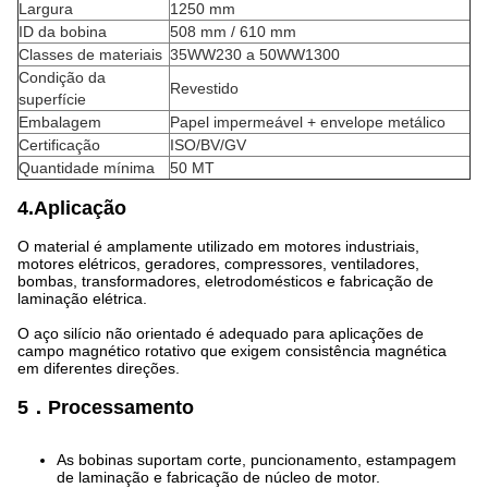
Largura
1250 mm
ID da bobina
508 mm / 610 mm
Classes de materiais
35WW230 a 50WW1300
Condição da
Revestido
superfície
Embalagem
Papel impermeável + envelope metálico
Certificação
ISO/BV/GV
Quantidade mínima
50 MT
4.Aplicação
O material é amplamente utilizado em motores industriais,
motores elétricos, geradores, compressores, ventiladores,
bombas, transformadores, eletrodomésticos e fabricação de
laminação elétrica.
O aço silício não orientado é adequado para aplicações de
campo magnético rotativo que exigem consistência magnética
em diferentes direções.
5．Processamento
As bobinas suportam corte, puncionamento, estampagem
de laminação e fabricação de núcleo de motor.