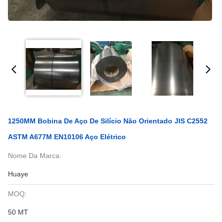
1250MM Bobina De Aço De Silício Não Orientado JIS C2552
ASTM A677M EN10106 Aço Elétrico
Nome Da Marca:
Huaye
MOQ:
50 MT