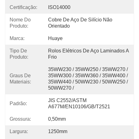
Certificação:
ISO14000
Nome Do
Cobre De Aço De Silício Não 
Produto:
Orientado
Marca:
Huaye
Tipo De
Rolos Elétricos De Aço Laminados A 
Produto:
Frio
35WW230 / 35WW250 / 35WW270 / 
Graus De
35WW300 / 35WW360 / 35WW400 / 
Materiais:
35WW440 / 50WW230 / 50WW250 / 
50WW270 / 
JIS C2552/ASTM 
Padrão:
A677M/EN10106/GB/T2521
Grossura:
0,50mm
Largura:
1250mm