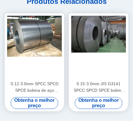
Produtos Relacionados
0.12·3.0mm SPCC SPCD
0.15·3.0mm JIS G3141
SPCE bobina de aço
SPCC SPCD SPCE bobina
laminado a frio com desenho
de aço laminada a frio com
Obtenha o melhor
Obtenha o melhor
profundo de alta dureza e
750·1250mm de largura e
preço
preço
qualidade comercial para
11MT de peso da bobina
aplicações de formação
para moldagem e
industrial
processamento industrial