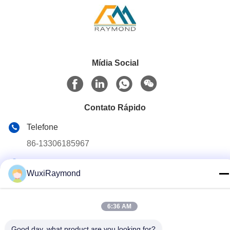
Mídia Social
Contato Rápido
Telefone
86-13306185967
E-mail
WuxiRaymond
adam@wxhy.com.cn
Endereço
6:36 AM
lndustrial Shitangwan Park, Wuxi City, Jiangsu Prov.,
República Popular da China 214.185
Good day, what product are you looking for?