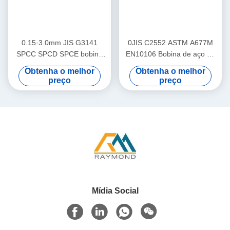
0.15·3.0mm JIS G3141
0JIS C2552 ASTM A677M
SPCC SPCD SPCE bobina
EN10106 Bobina de aço de
de aço laminada a frio com
silício não orientada com
Obtenha o melhor
Obtenha o melhor
750·1250mm de largura e
largura de 1200 mm/1220
preço
preço
11MT de peso da bobina
mm e peso de bobina de 10
para moldagem e
MT para equipamentos
processamento industrial
elétricos
Mídia Social