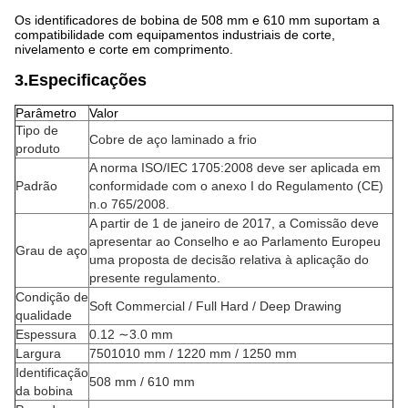
Os identificadores de bobina de 508 mm e 610 mm suportam a
compatibilidade com equipamentos industriais de corte,
nivelamento e corte em comprimento.
3.Especificações
Parâmetro
Valor
Tipo de
Cobre de aço laminado a frio
produto
A norma ISO/IEC 1705:2008 deve ser aplicada em
Padrão
conformidade com o anexo I do Regulamento (CE)
n.o 765/2008.
A partir de 1 de janeiro de 2017, a Comissão deve
apresentar ao Conselho e ao Parlamento Europeu
Grau de aço
uma proposta de decisão relativa à aplicação do
presente regulamento.
Condição de
Soft Commercial / Full Hard / Deep Drawing
qualidade
Espessura
0.12 ∼3.0 mm
Largura
7501010 mm / 1220 mm / 1250 mm
Identificação
508 mm / 610 mm
da bobina