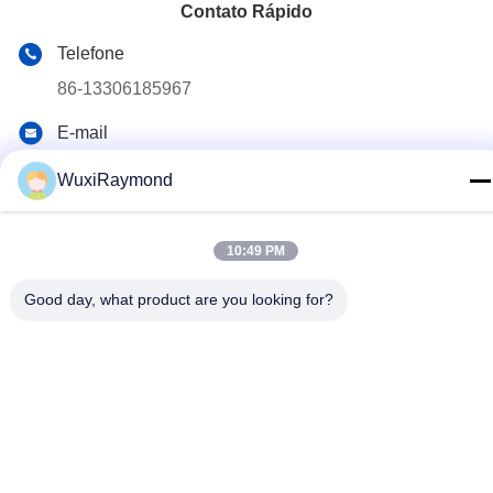
Contato Rápido
Telefone
86-13306185967
E-mail
adam@wxhy.com.cn
WuxiRaymond
Endereço
lndustrial Shitangwan Park, Wuxi City, Jiangsu Prov.,
10:49 PM
República Popular da China 214.185
Good day, what product are you looking for?
Política de Privacidade
|
Mapa do Site
China bom Qualidade galvanizados bobinas de aço Fornecedor.
Copyright © 2011-2026 Wuxi Raymond Steel Co., Ltd. . Todos os
direitos reservados.