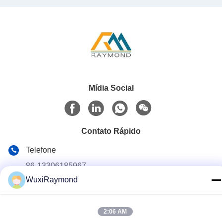
Mídia Social
Contato Rápido
Telefone
86-13306185967
WuxiRaymond
E-mail
adam@wxhy.com.cn
2:06 AM
Endereço