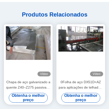
Produtos Relacionados
Vídeo
Vídeo
Chapa de aço galvanizado a
0Folha de aço DX51D+AZ
quente Z40–Z275 passivado
para aplicações de telhado e
(cromado) de 0,15–3,8 mm
construção
Obtenha o melhor
Obtenha o melhor
SGCC DX51D para
preço
preço
aplicações em telhados