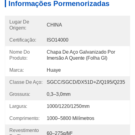
Informações Pormenorizadas
Lugar De
CHINA
Origem:
Certificação:
ISO14000
Nome Do
Chapa De Aço Galvanizado Por 
Produto:
Imersão A Quente (folha GI)
Marca:
Huaye
Classe De Aço:
SGCC/SGCD/DX51D+Z/Q195/Q235
Grossura:
0,3–3,0mm
Largura:
1000/1220/1250mm
Comprimento:
1000–5800 Milímetros
Revestimento
60–275g/m²