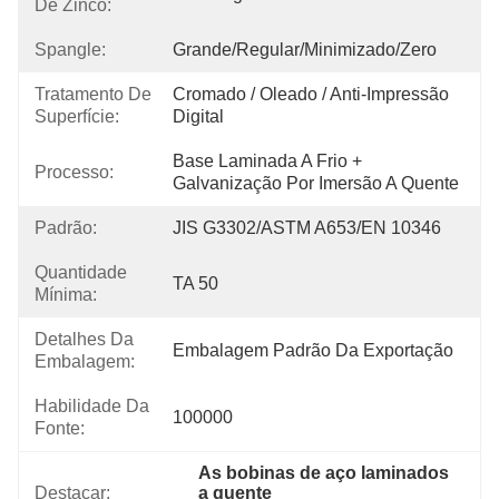
De Zinco:
Spangle:
Grande/Regular/Minimizado/Zero
Tratamento De
Cromado / Oleado / Anti-Impressão 
Superfície:
Digital
Base Laminada A Frio + 
Processo:
Galvanização Por Imersão A Quente
Padrão:
JIS G3302/ASTM A653/EN 10346
Quantidade
TA 50
Mínima:
Detalhes Da
Embalagem Padrão Da Exportação
Embalagem:
Habilidade Da
100000
Fonte:
As bobinas de aço laminados 
Destacar:
a quente