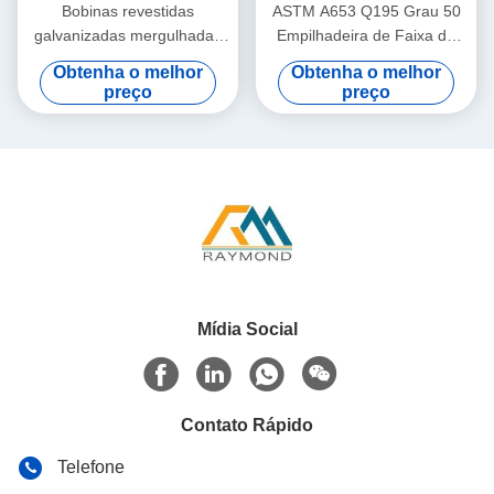
Bobinas revestidas
ASTM A653 Q195 Grau 50
galvanizadas mergulhadas
Empilhadeira de Faixa de
quentes do aço da tira de
Aço Galvanizado a Quente
Obtenha o melhor
Obtenha o melhor
SGCC SGCD JIS G3302
preço
preço
zinco de aço
Mídia Social
Contato Rápido
Telefone