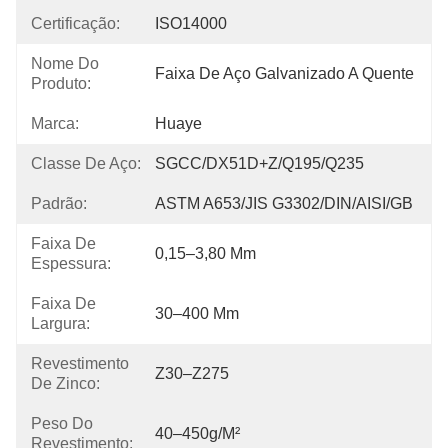
Certificação:
ISO14000
Nome Do
Faixa De Aço Galvanizado A Quente
Produto:
Marca:
Huaye
Classe De Aço:
SGCC/DX51D+Z/Q195/Q235
Padrão:
ASTM A653/JIS G3302/DIN/AISI/GB
Faixa De
0,15–3,80 Mm
Espessura:
Faixa De
30–400 Mm
Largura:
Revestimento
Z30–Z275
De Zinco:
Peso Do
40–450g/m²
Revestimento: