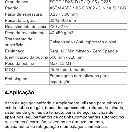
Grau de aço
SGCC / DX51D+Z / Q195 / Q235
Padrão
ASTM A653 / JIS G3302 / DIN / AISI / GB
Faixa de espessura
0.15 ∙ 3,80 mm
Faixa de largura
30 ‰ 400 mm
Revestimento de zinco
Z30 Z275
Peso do revestimento
40-450 g/m2
Tratamento de
Galvanizado / Anti-impressão digital
superfície
Espinhaço
Regular / Minimizado / Zero Spangle
Identificação da bobina
508 mm / 610 mm
Peso da bobina
Max. 13 MT
MOQ
25 MT por tamanho
Embalagens normalizadas para
Embalagem
exportação
4.Aplicação
A fita de aço galvanizado é amplamente utilizada para tubos de
estufa, tubos de gás, tubos de aquecimento, reforço de telhado,
sistemas de grelhas de telhado, perfis de aço, conchas de
aparelhos, equipamentos de cozinha,componentes automotivos
resistentes à corrosão, sistemas de armazenamento,
equipamento de refrigeração e embalagens industriais.