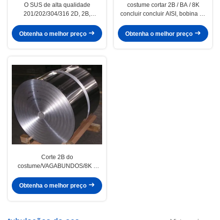
O SUS de alta qualidade
costume cortar 2B / BA / 8K
201/202/304/316 2D, 2B,
concluir concluir AISI, bobina de
VAGABUNDOS termina a
aço inoxidável de rolado frio SUS
bobina/bobinas de aço inoxidável
/ bobinas
Obtenha o melhor preço
Obtenha o melhor preço
laminadas
Corte 2B do
costume/VAGABUNDOS/8K o
revestimento de alta qualidade
AISI, SUS laminou a bobina de
Obtenha o melhor preço
aço inoxidável/bobinas