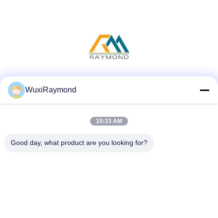
Mídia Social
WuxiRaymond
10:33 AM
Contato Rápido
Good day, what product are you looking for?
Telefone
86-13306185967
E-mail
adam@wxhy.com.cn
Endereço