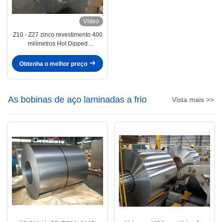
Vídeo
Z10 - Z27 zinco revestimento 400
milímetros Hot Dipped
galvanizadas aço tira / tiras (aço
carbono)
Obtenha o melhor preço
As bobinas de aço laminadas a frio
Vista mais >>