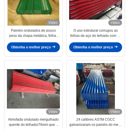
Vídeo
Vídeo
Painéis ondulados de pouco
O uso estrutural corrugou as
peso da chapa metálica, folhas
folhas de aço do telhado com as
de aço onduladas galvanizadas
folhas do telhado de Matt
do telhado
Finishing Surface Corrugated
Obtenha o melhor preço
Obtenha o melhor preço
Steel
Vídeo
Vídeo
Almofada ondulado mergulhado
24 calibres ASTM CGCC
quente do telhado/76mm que a
galvanizaram os painéis do metal