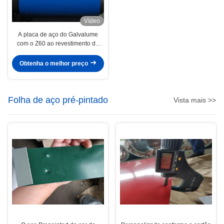
Vídeo
A placa de aço do Galvalume
com o Z60 ao revestimento do
zinco Z275 Prepainted as
bobinas de aço da cor
Obtenha o melhor preço
Folha de aço pré-pintado
Vista mais >>