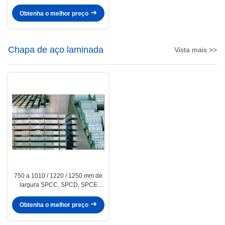
1006 SAE 1008 Mill & fenda de
encaixe
Obtenha o melhor preço
Chapa de aço laminada
Vista mais >>
750 a 1010 / 1220 / 1250 mm de
largura SPCC, SPCD, SPCE
laminação de chapas de aço
Obtenha o melhor preço