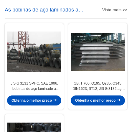
As bobinas de aço laminados a
Vista mais >>
quente
JIS G 3131 SPHC, SAE 1006,
GB, T 700, Q195, Q235, Q345,
bobinas de aço laminado a
DIN1623, ST12, JIS G 3132 aço
quente SAE 1008 com bobina ID
laminado quente bobinas / folha
508 mm
Obtenha o melhor preço
Obtenha o melhor preço