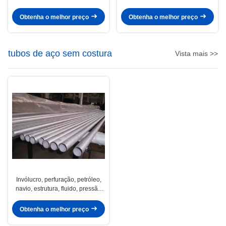
tubo de aço soldado de óleo /
soldadas, tubos de aço / tubos
tubos
Obtenha o melhor preço
Obtenha o melhor preço
tubos de aço sem costura
Vista mais >>
Invólucro, perfuração, petróleo,
navio, estrutura, fluido, pressão
caldeira de tubos de aço sem
costura / tubos
Obtenha o melhor preço