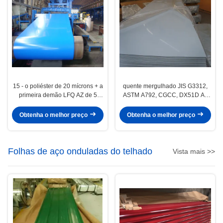
15 - o poliéster de 20 mícrons + a
quente mergulhado JIS G3312,
primeira demão LFQ AZ de 5
ASTM A792, CGCC, DX51D AZ
mícrons Prepainted as bobinas
PVDF Pre-painted aço folha /
de aço da cor/bobina
folhas
Obtenha o melhor preço
Obtenha o melhor preço
Folhas de aço onduladas do telhado
Vista mais >>