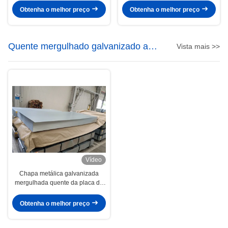
industriais
Obtenha o melhor preço
Obtenha o melhor preço
Quente mergulhado galvanizado aço
Vista mais >>
folha
Vídeo
Chapa metálica galvanizada
mergulhada quente da placa do
recipiente do revestimento de
zinco G90
Obtenha o melhor preço