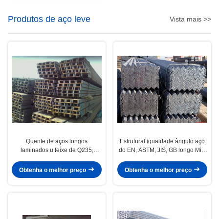
Produtos de aço leve
Vista mais >>
Quente de aços longos
Estrutural igualdade ângulo aço
laminados u feixe de Q235,
do EN, ASTM, JIS, GB longo Mild
Q345, S235, SS400, SM490, leve
Steel Products / produto
produtos de aço A36
Obtenha o melhor preço
Obtenha o melhor preço