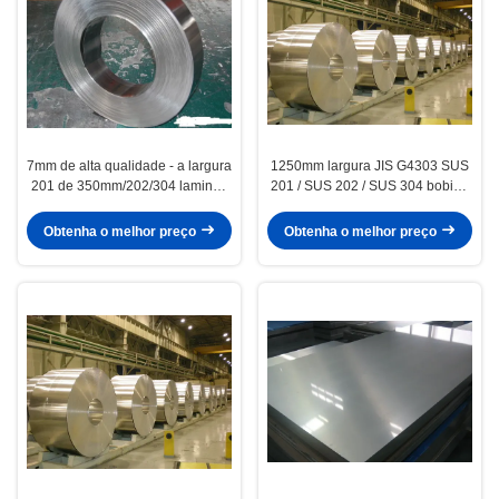
7mm de alta qualidade - a largura
1250mm largura JIS G4303 SUS
201 de 350mm/202/304 laminou
201 / SUS 202 / SUS 304 bobina
a tira de aço inoxidável na bobina
de aço laminadas a frio
Obtenha o melhor preço
Obtenha o melhor preço