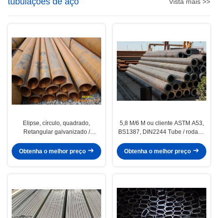
tubulações de aço
Vista mais >>
Elipse, círculo, quadrado,
5,8 M/6 M ou cliente ASTM A53,
Retangular galvanizado /
BS1387, DIN2244 Tube / rodada
revestidos / black soldadas, tubos
de tubo de aço soldado
de aço / tubos
Obtenha o melhor preço
Obtenha o melhor preço