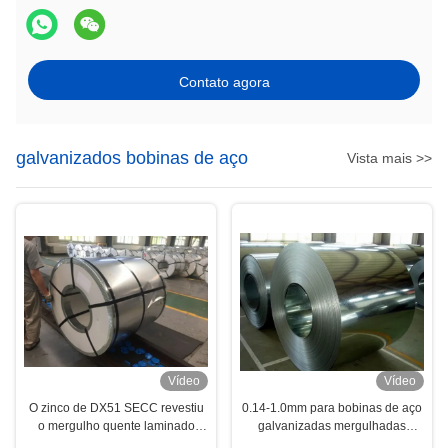
Contato agora
galvanizados bobinas de aço
Vista mais >>
Vídeo
Vídeo
O zinco de DX51 SECC revestiu
0.14-1.0mm para bobinas de aço
o mergulho quente laminado
galvanizadas mergulhadas
galvanizou bobinas
quentes dos congeladores