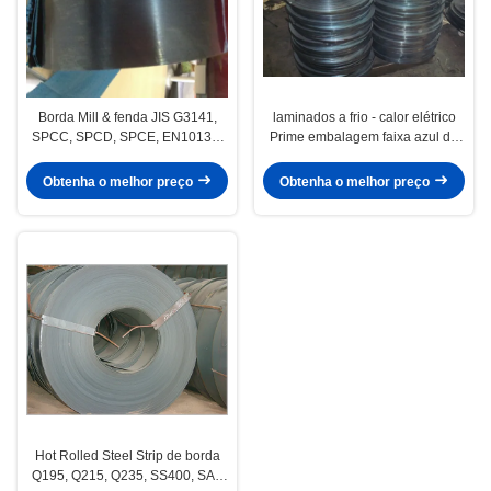
Borda Mill & fenda JIS G3141,
laminados a frio - calor elétrico
SPCC, SPCD, SPCE, EN10130,
Prime embalagem faixa azul de
GB Cold Rolled Steel Strip / tiras
embalagem de aço de encaixe
Obtenha o melhor preço
Obtenha o melhor preço
Hot Rolled Steel Strip de borda
Q195, Q215, Q235, SS400, SAE