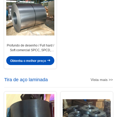
Profundo de desenho / Full hard /
Soft comercial SPCC, SPCD,
SPCE Cold Rolled Steel bobinas
/ bobina
Obtenha o melhor preço
Tira de aço laminada
Vista mais >>