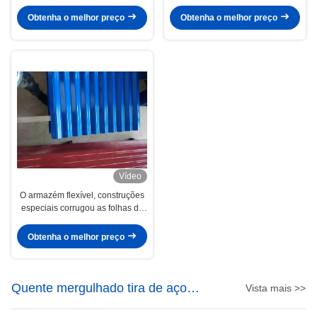
onda corrugou as folhas de aço
corrugaram as folhas de aço do
do telhado
telhado
Obtenha o melhor preço
Obtenha o melhor preço
Vídeo
O armazém flexível, construções
especiais corrugou as folhas de
aço do telhado
Obtenha o melhor preço
Quente mergulhado tira de aço
Vista mais >>
galvanizada