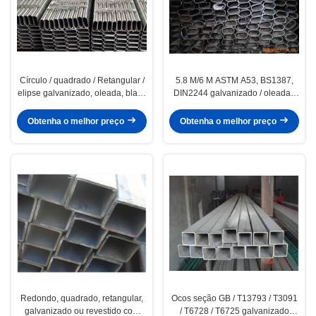
Círculo / quadrado / Retangular /
5.8 M/6 M ASTM A53, BS1387,
elipse galvanizado, oleada, black
DIN2244 galvanizado / oleada /
soldadas, tubos de aço / tubos
black soldadas, tubos de aço /
tubos
Obtenha o melhor preço
Obtenha o melhor preço
Redondo, quadrado, retangular,
Ocos seção GB / T13793 / T3091
galvanizado ou revestido com
/ T6728 / T6725 galvanizado