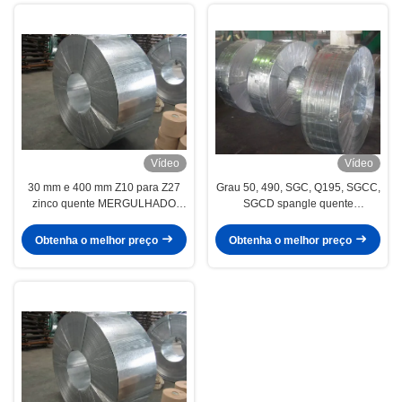
Vídeo
Vídeo
30 mm e 400 mm Z10 para Z27
Grau 50, 490, SGC, Q195, SGCC,
zinco quente MERGULHADO
SGCD spangle quente
GALVANIZADO tiras de aço de
mergulhado galvanizado aço
revestimento / tiras
Strip / tiras
Obtenha o melhor preço
Obtenha o melhor preço